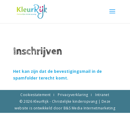
Inschrijven
Het kan zijn dat de bevestigingsmail in de
spamfolder terecht komt.
Cookiestatement
Privacyverklaring
Intranet
© 2026
KleurRijk - Christelijke kinderopvang
| Deze
website is ontwikkeld door
B&S Media Internetmarketing