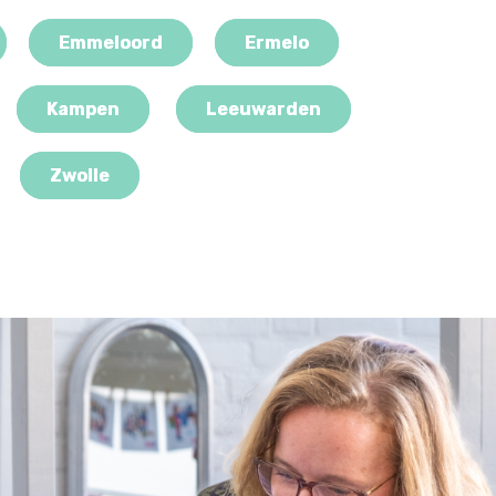
Emmeloord
Ermelo
Kampen
Leeuwarden
Zwolle