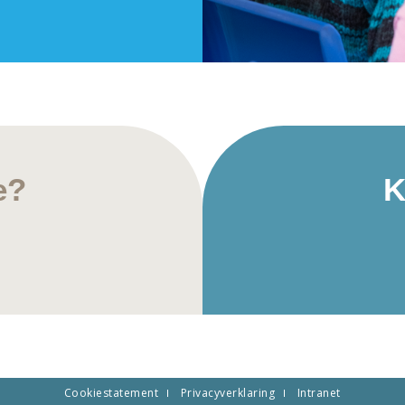
e?
K
Cookiestatement
Privacyverklaring
Intranet