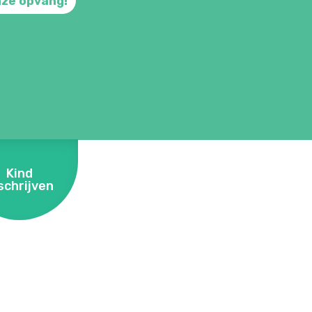
nze opvang!
Kind
schrijven