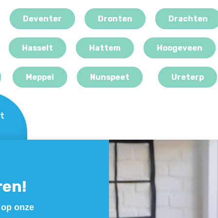
Deventer
Dronten
Drachten
Hasselt
Hattem
Hoogeveen
Meppel
Nunspeet
Ureterp
t
ren!
 op onze