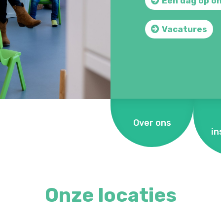
Een dag op o
Vacatures
Over ons
in
Onze locaties