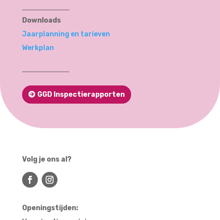
⎯⎯⎯⎯⎯⎯⎯⎯⎯⎯⎯⎯
Downloads
Jaarplanning en tarieven
Werkplan
⎯⎯⎯⎯⎯⎯⎯⎯⎯⎯⎯⎯
GGD Inspectierapporten
Volg je ons al?
Openingstijden: