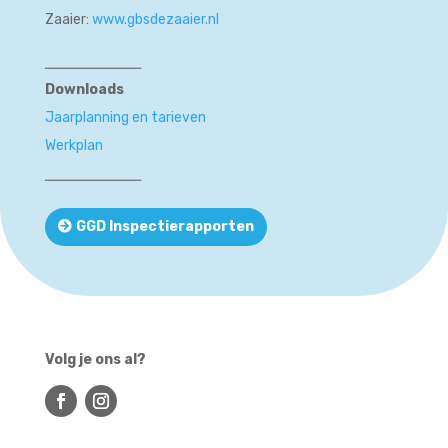
Zaaier:
www.gbsdezaaier.nl
⎯⎯⎯⎯⎯⎯⎯⎯⎯⎯⎯⎯
Downloads
Jaarplanning en tarieven
Werkplan
⎯⎯⎯⎯⎯⎯⎯⎯⎯⎯⎯⎯
GGD Inspectierapporten
Volg je ons al?