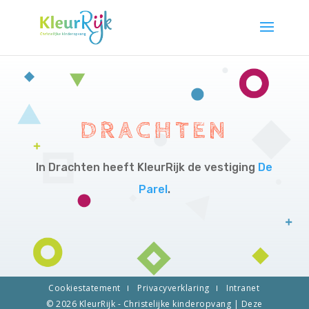
DRACHTEN
In Drachten heeft KleurRijk de vestiging
De
Parel
.
Cookiestatement
Privacyverklaring
Intranet
© 2026
KleurRijk - Christelijke kinderopvang
| Deze